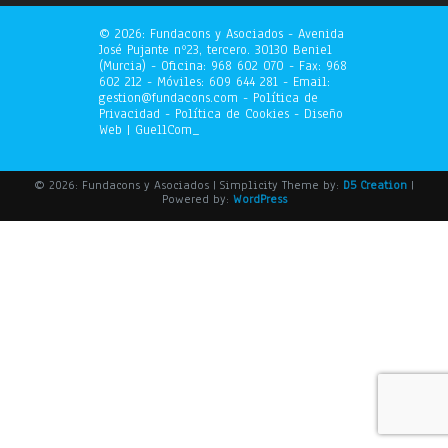
©
2026: Fundacons y Asociados - Avenida
José Pujante nº23, tercero. 30130 Beniel
(Murcia) - Oficina: 968 602 070 - Fax: 968
602 212 - Móviles: 609 644 281 - Email:
gestion@fundacons.com -
Política de
Privacidad
-
Política de Cookies
- Diseño
Web |
GuellCom_
© 2026: Fundacons y Asociados
| Simplicity Theme by:
D5 Creation
|
Powered by:
WordPress