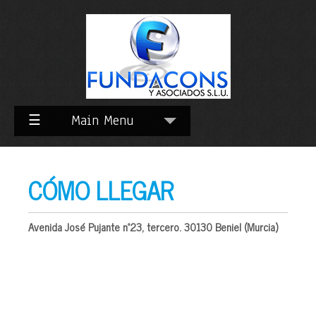
Skip
to
Content
☰
Main Menu
CÓMO LLEGAR
Avenida José Pujante nº23, tercero. 30130 Beniel (Murcia)