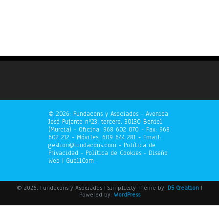
©
2026: Fundacons y Asociados - Avenida
José Pujante nº23, tercero. 30130 Beniel
(Murcia) - Oficina: 968 602 070 - Fax: 968
602 212 - Móviles: 609 644 281 - Email:
gestion@fundacons.com -
Política de
Privacidad
-
Política de Cookies
- Diseño
Web |
GuellCom_
© 2026: Fundacons y Asociados
| Simplicity Theme by:
D5 Creation
|
Powered by:
WordPress