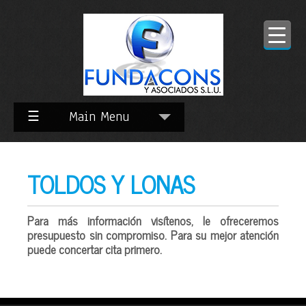
Skip
to
Content
☰
Main Menu
TOLDOS Y LONAS
Para más información visítenos, le ofreceremos
presupuesto sin compromiso. Para su mejor atención
puede
concertar cita
primero.