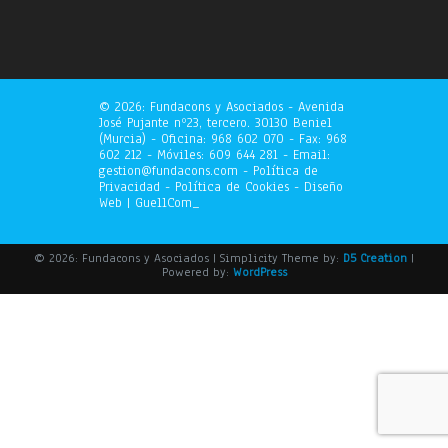
©
2026: Fundacons y Asociados - Avenida
José Pujante nº23, tercero. 30130 Beniel
(Murcia) - Oficina: 968 602 070 - Fax: 968
602 212 - Móviles: 609 644 281 - Email:
gestion@fundacons.com -
Política de
Privacidad
-
Política de Cookies
- Diseño
Web |
GuellCom_
© 2026: Fundacons y Asociados
| Simplicity Theme by:
D5 Creation
|
Powered by:
WordPress