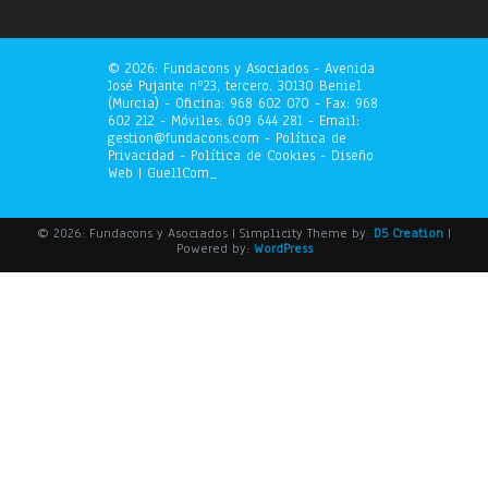
©
2026: Fundacons y Asociados - Avenida
José Pujante nº23, tercero. 30130 Beniel
(Murcia) - Oficina: 968 602 070 - Fax: 968
602 212 - Móviles: 609 644 281 - Email:
gestion@fundacons.com -
Política de
Privacidad
-
Política de Cookies
- Diseño
Web |
GuellCom_
© 2026: Fundacons y Asociados
| Simplicity Theme by:
D5 Creation
|
Powered by:
WordPress